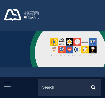
Search
Toggle
for:
mobile
menu