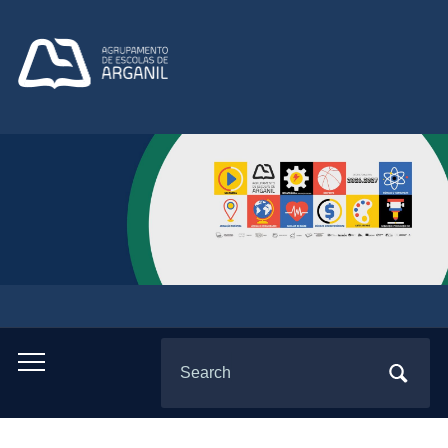
Search
Toggle
for:
mobile
menu