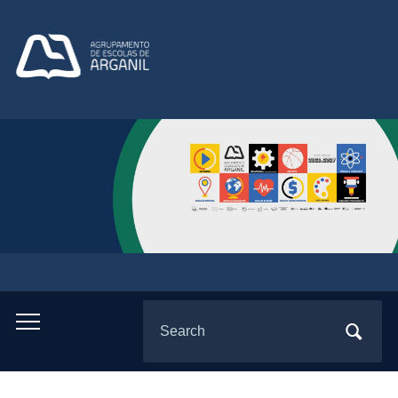
Search
Toggle
for:
mobile
menu