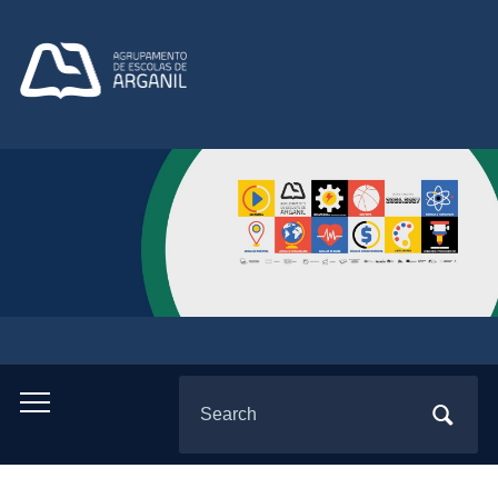
Search
Toggle
for:
mobile
menu