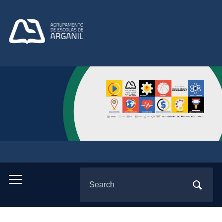
Search
Toggle
for:
mobile
menu