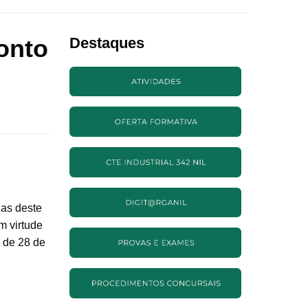
onto
Destaques
las deste
m virtude
 de 28 de