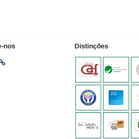
e-nos
Distinções
am
ebook