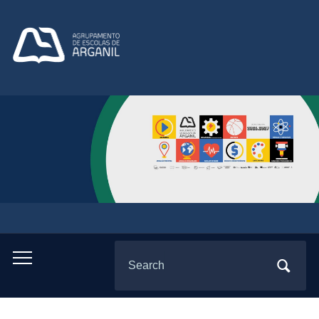
Search
Toggle
for:
mobile
menu