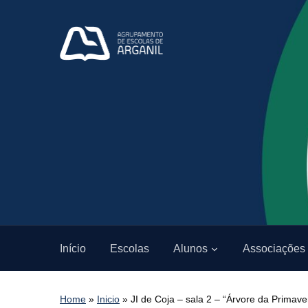
Início
Escolas
Alunos
Associações
Home
»
Inicio
»
JI de Coja – sala 2 – “Árvore da Primav