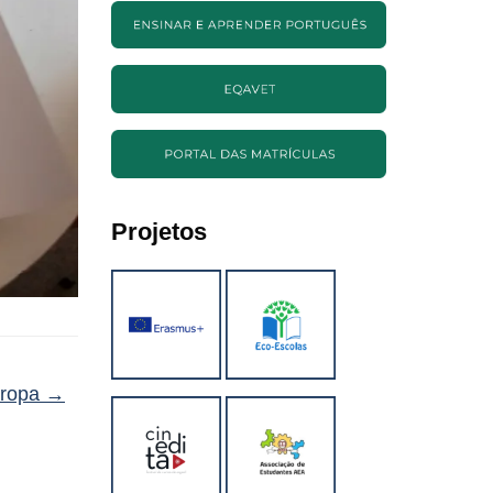
Projetos
uropa
→