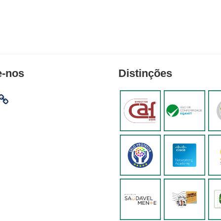
e-nos
Distinções
am
ebook