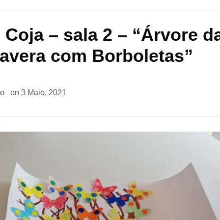
e Coja – sala 2 – “Árvore d
avera com Borboletas”
io
on
3 Maio, 2021