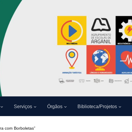
Serviços
Órgãos
Biblioteca/Projetos
era com Borboletas”