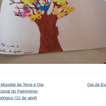
Mundial da Terra e Dia
Dia da E
ional do Património
lógico (22 de abril)