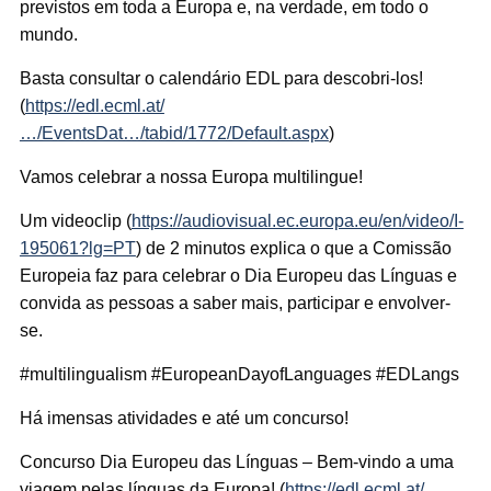
previstos em toda a Europa e, na verdade, em todo o
mundo.
Basta consultar o calendário EDL para descobri-los!
(
https://edl.ecml.at/
…/EventsDat…/tabid/1772/Default.aspx
)
Vamos celebrar a nossa Europa multilingue!
Um videoclip (
https://audiovisual.ec.europa.eu/en/video/I-
195061?lg=PT
) de 2 minutos explica o que a Comissão
Europeia faz para celebrar o Dia Europeu das Línguas e
convida as pessoas a saber mais, participar e envolver-
se.
#multilingualism #EuropeanDayofLanguages #EDLangs
Há imensas atividades e até um concurso!
Concurso Dia Europeu das Línguas – Bem-vindo a uma
viagem pelas línguas da Europa! (
https://edl.ecml.at/