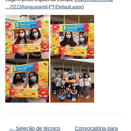
…/3223/language/pt-PT/Default.aspx
)
←
Seleção de técnico
Convocatória para