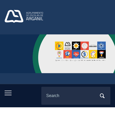
Search
Toggle
for:
mobile
menu