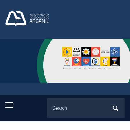
Search
Toggle
for:
mobile
menu