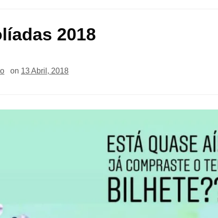
líadas 2018
io
on
13 Abril, 2018