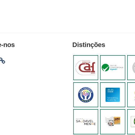
e-nos
Distinções
am
ebook