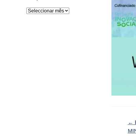
Arquivo
←
MI