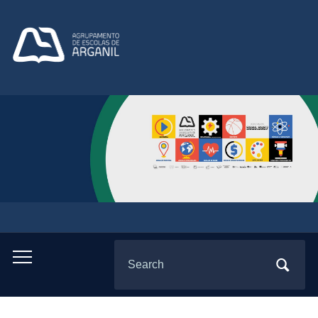
Search
Toggle
for:
mobile
menu