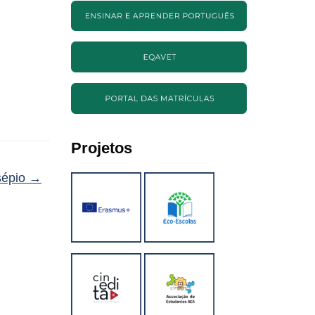
Projetos
sépio
→