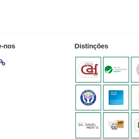
e-nos
Distinções
am
ebook