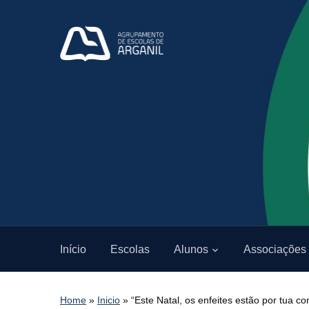
Início
Escolas
Alunos
Associações
Home
»
Inicio
»
“Este Natal, os enfeites estão por tua co