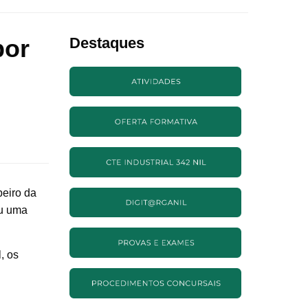
por
Destaques
beiro da
iu uma
, os