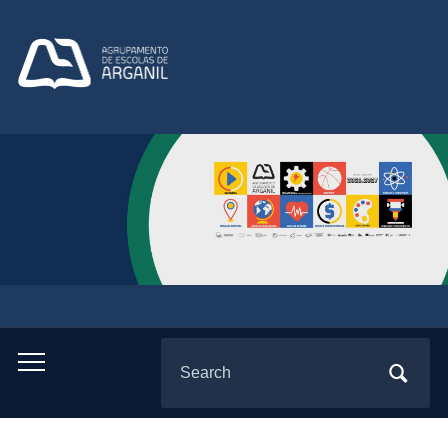
Search
Toggle
for:
mobile
menu