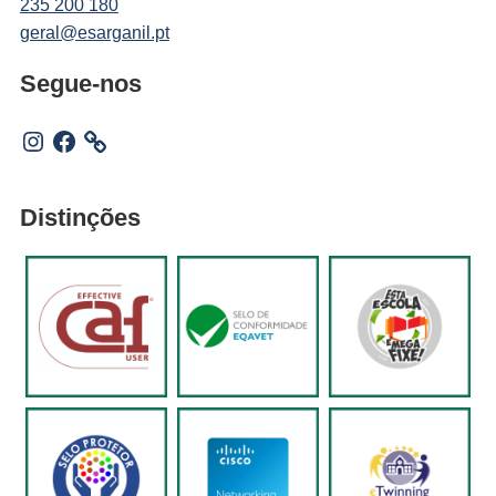
235 200 180
geral@esarganil.pt
Segue-nos
Instagram
Facebook
Distinções