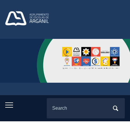
Search
Toggle
for:
mobile
menu