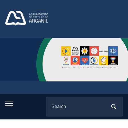
Search
Toggle
for:
mobile
menu