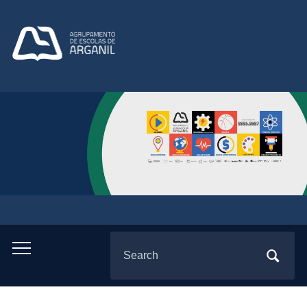
Search
Toggle
for:
mobile
menu