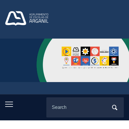
Search
Toggle
for:
mobile
menu