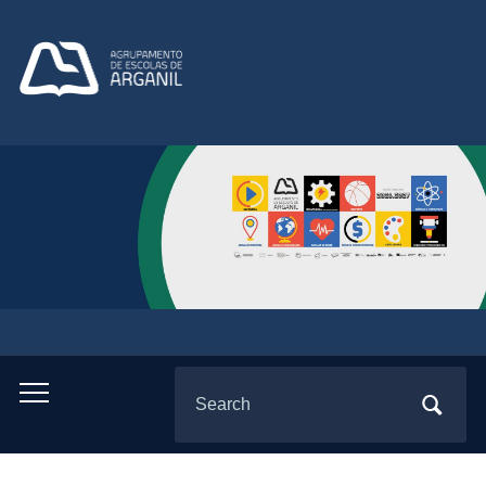
Search
Toggle
for:
mobile
menu