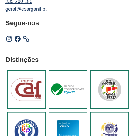
235 200 180
geral@esarganil.pt
Segue-nos
Instagram
Facebook
Distinções