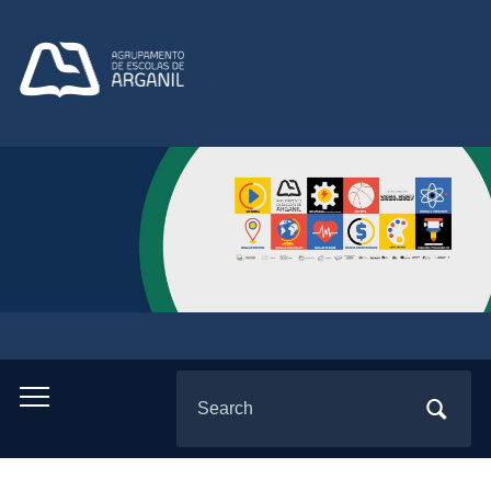
Search
Toggle
for:
mobile
menu