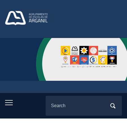
Search
Toggle
for:
mobile
menu