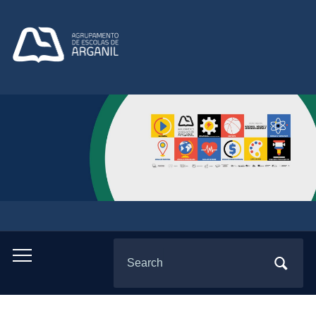
Search
Toggle
for:
mobile
menu