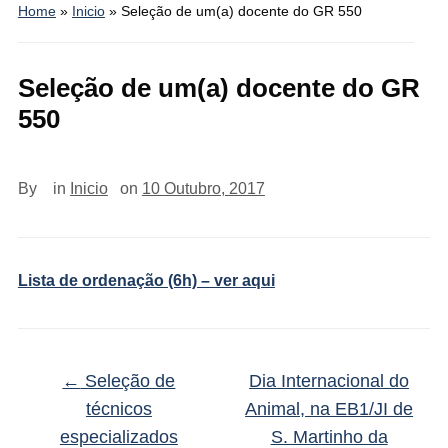
Home
»
Inicio
»
Seleção de um(a) docente do GR 550
Seleção de um(a) docente do GR
550
By
in
Inicio
on
10 Outubro, 2017
Lista de ordenação (6h) – ver aqui
←
Seleção de
Dia Internacional do
técnicos
Animal, na EB1/JI de
especializados
S. Martinho da