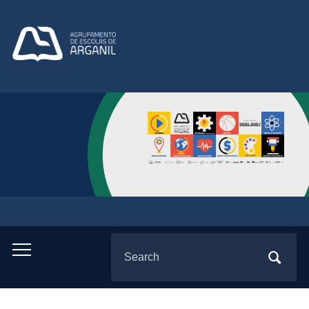
Search
Toggle
for:
mobile
menu