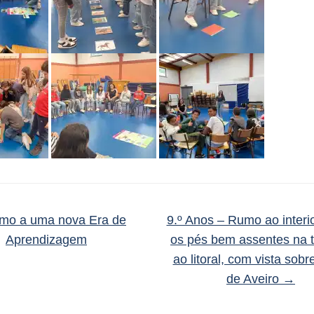
o a uma nova Era de
9.º Anos – Rumo ao interi
Aprendizagem
os pés bem assentes na t
ao litoral, com vista sobr
de Aveiro
→