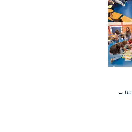
←
Rum