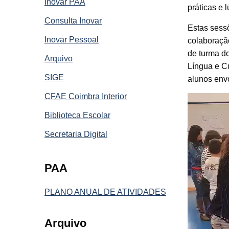
Inovar PAA
práticas e 
Consulta Inovar
Estas sess
Inovar Pessoal
colaboração
de turma do
Arquivo
Língua e Cu
SIGE
alunos envo
CFAE Coimbra Interior
Reprodutor
de
Biblioteca Escolar
vídeo
Secretaria Digital
PAA
PLANO ANUAL DE ATIVIDADES
Arquivo