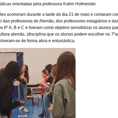
lúdicas orientadas pela professora Katrin Hofmeister.
ões ocorreram durante a tarde do dia 21 de maio e contaram co
 das professoras de Alemão, dos professores estagiários e das
s 6º A, B e C e tiveram como objetivo sensibilizar os alunos pa
ltura alemãs, (disciplina que os alunos podem escolher no 7ºa
lveram-se de forma ativa e entusiástica.