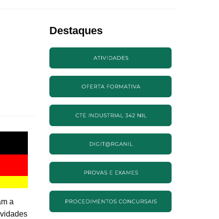
Destaques
am a
ividades