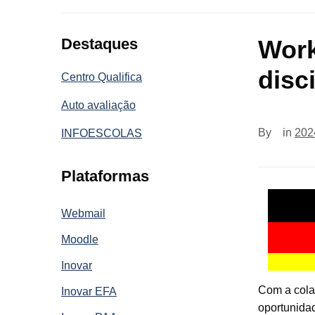
Destaques
Work
disc
Centro Qualifica
Auto avaliação
By
in
202
INFOESCOLAS
Plataformas
Webmail
Moodle
Inovar
Com a colab
Inovar EFA
oportunidad