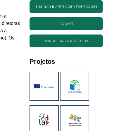
m a
 diretoras
ra a
no). Os
Projetos