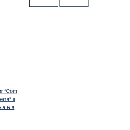
or “Com
erra” e
e a Ria